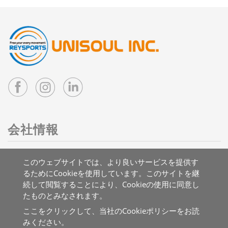
会社情報
住所：台湾 41263 台中市大里区国中二路3号
このウェブサイトでは、より良いサービスを提供す
メール：
info@reysports.com
るためにCookieを使用しています。このサイトを継
電話：
+886-4-24068688
続して閲覧することにより、Cookieの使用に同意し
FAX：+886-4-24068626
たものとみなされます。
ここをクリックして、当社のCookieポリシーをお読
みください。