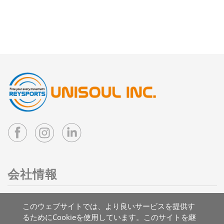
会社情報
住所：台湾 41263 台中市大里区国中二路3号
このウェブサイトでは、より良いサービスを提供す
メール：
info@reysports.com
るためにCookieを使用しています。このサイトを継
電話：
+886-4-24068688