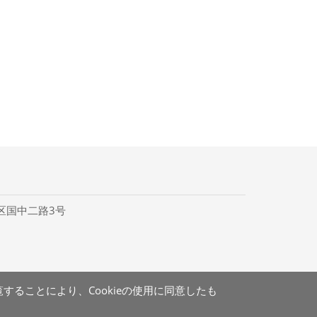
里区国中二路3号
することにより、Cookieの使用に同意したも