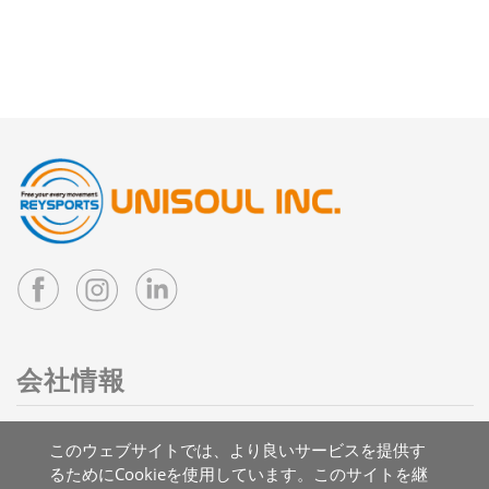
会社情報
住所：台湾 41263 台中市大里区国中二路3号
このウェブサイトでは、より良いサービスを提供す
メール：
info@reysports.com
るためにCookieを使用しています。このサイトを継
電話：
+886-4-24068688