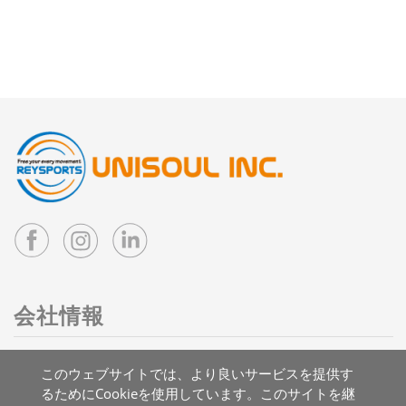
会社情報
住所：台湾 41263 台中市大里区国中二路3号
このウェブサイトでは、より良いサービスを提供す
メール：
info@reysports.com
るためにCookieを使用しています。このサイトを継
電話：
+886-4-24068688