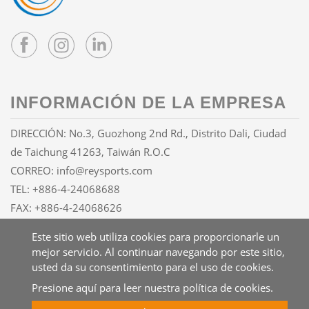
INFORMACIÓN DE LA EMPRESA
DIRECCIÓN: No.3, Guozhong 2nd Rd., Distrito Dali, Ciudad
de Taichung 41263, Taiwán R.O.C
CORREO:
info@reysports.com
TEL:
+886-4-24068688
FAX: +886-4-24068626
Este sitio web utiliza cookies para proporcionarle un
mejor servicio. Al continuar navegando por este sitio,
Copyright © 2026 UNISOUL INC. All rights reserved.
Atteipo
usted da su consentimiento para el uso de cookies.
Mapa del sitio
Presione aquí para leer nuestra política de cookies.