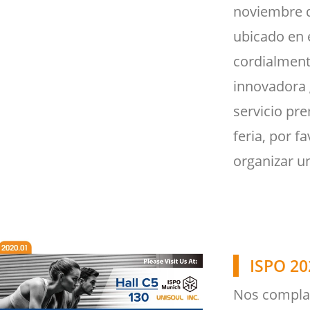
noviembre d
ubicado en e
cordialment
innovadora 
servicio pre
feria, por f
organizar u
ISPO 20
Nos complac