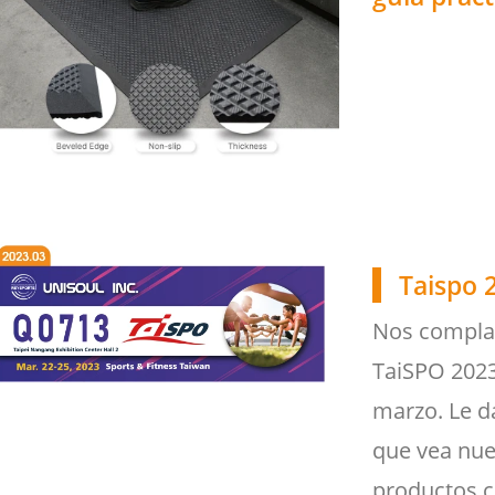
Taispo 
Nos complace
TaiSPO 2023
marzo. Le d
que vea nue
productos c