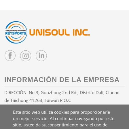
INFORMACIÓN DE LA EMPRESA
DIRECCIÓN: No.3, Guozhong 2nd Rd., Distrito Dali, Ciudad
de Taichung 41263, Taiwán R.O.C
CORREO:
info@reysports.com
Este sitio web utiliza cookies para proporcionarle
TEL:
+886-4-24068688
un mejor servicio. Al continuar navegando por este
FAX: +886-4-24068626
sitio, usted da su consentimiento para el uso de