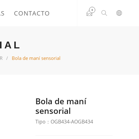
0
AS
CONTACTO
IAL
R
Bola de maní sensorial
Bola de maní
sensorial
Tipo：OGB434-AOGB434