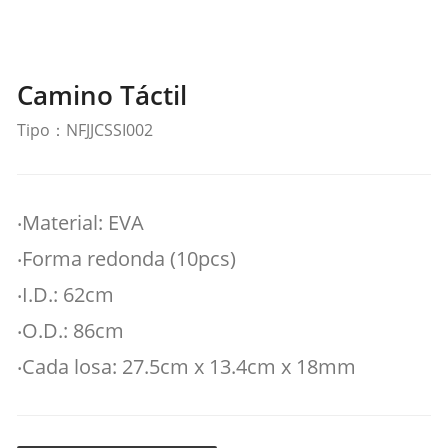
Camino Táctil
Tipo：NFJJCSSI002
‧Material: EVA
‧Forma redonda (10pcs)
‧I.D.: 62cm
‧O.D.: 86cm
‧Cada losa: 27.5cm x 13.4cm x 18mm