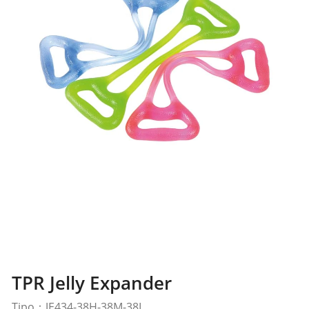
TPR Jelly Expander
Tipo：JE434-38H-38M-38L