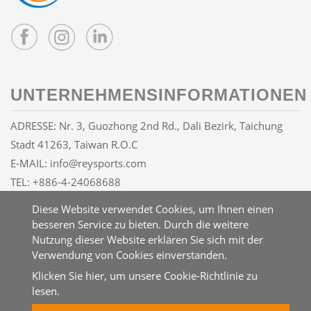
UNTERNEHMENSINFORMATIONEN
ADRESSE: Nr. 3, Guozhong 2nd Rd., Dali Bezirk, Taichung
Stadt 41263, Taiwan R.O.C
E-MAIL:
info@reysports.com
TEL:
+886-4-24068688
FAX: +886-4-24068626
Diese Website verwendet Cookies, um Ihnen einen
besseren Service zu bieten. Durch die weitere
Nutzung dieser Website erklären Sie sich mit der
Copyright © 2026 UNISOUL INC. All rights reserved.
Verwendung von Cookies einverstanden.
Atteipo
Sitemap
Klicken Sie hier, um unsere Cookie-Richtlinie zu
lesen.