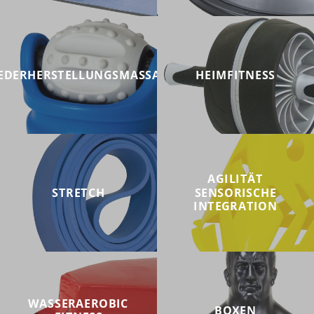
EDERHERSTELLUNGSMASSAGE
HEIMFITNESS
AGILITÄT
STRETCH
SENSORISCHE
INTEGRATION
WASSERAEROBIC
BOXEN