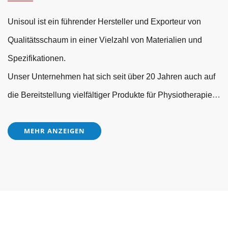
Unisoul ist ein führender Hersteller und Exporteur von
Qualitätsschaum in einer Vielzahl von Materialien und
Spezifikationen.
Unser Unternehmen hat sich seit über 20 Jahren auch auf
die Bereitstellung vielfältiger Produkte für Physiotherapie
und Fitness spezialisiert.
MEHR ANZEIGEN
Da unser gesamtes Team sich zu 100 % mit Leidenschaft
und Professionalität engagiert, sind wir überzeugt, dass
Sie bei uns genau richtig sind!
Es wäre uns eine große Freude, Ihr Partner zu sein und Ihr
Sortiment durch harte Arbeit zu vervollständigen.