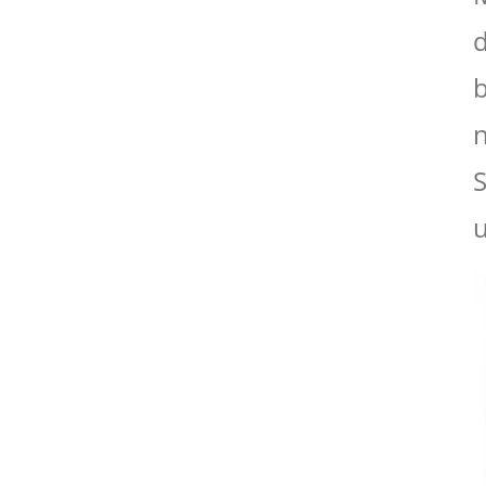
d
b
n
S
u