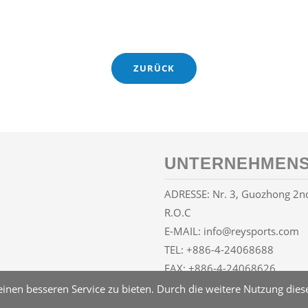
ZURÜCK
UNTERNEHMENS
ADRESSE: Nr. 3, Guozhong 2nd 
R.O.C
E-MAIL:
info@reysports.com
TEL:
+886-4-24068688
FAX: +886-4-24068626
nen besseren Service zu bieten. Durch die weitere Nutzung dieser