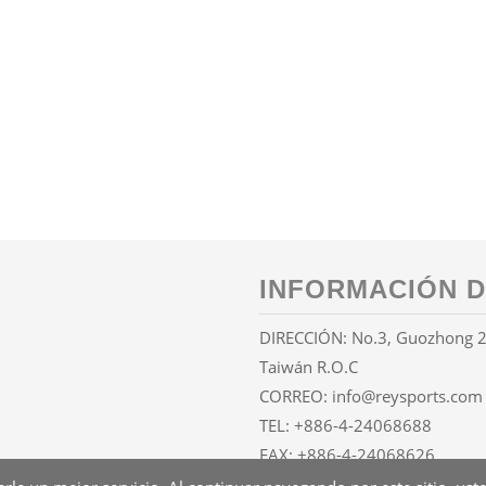
INFORMACIÓN D
DIRECCIÓN: No.3, Guozhong 2nd
Taiwán R.O.C
CORREO:
info@reysports.com
TEL:
+886-4-24068688
FAX: +886-4-24068626