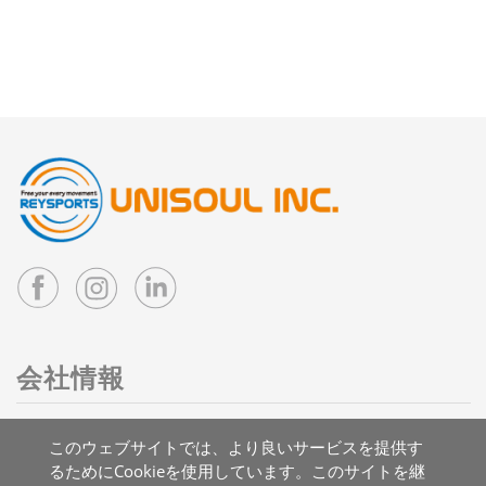
会社情報
住所：台湾 41263 台中市大里区国中二路3号
このウェブサイトでは、より良いサービスを提供す
メール：
info@reysports.com
るためにCookieを使用しています。このサイトを継
電話：
+886-4-24068688