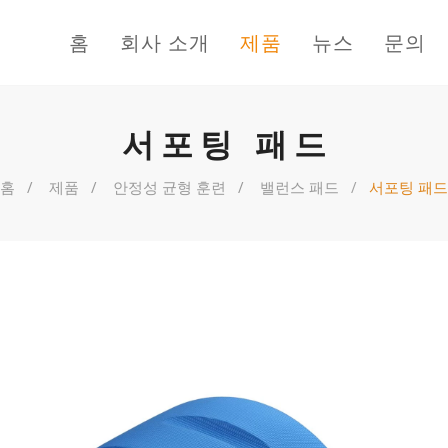
홈
회사 소개
제품
뉴스
문의
서포팅 패드
홈
제품
안정성 균형 훈련
밸런스 패드
서포팅 패드