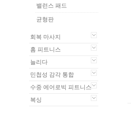
밸런스 패드
균형판
회복 마사지
홈 피트니스
늘리다
민첩성 감각 통합
수중 에어로빅 피트니스
복싱