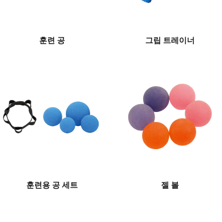
훈련 공
그립 트레이너
훈련용 공 세트
젤 볼