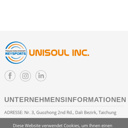
UNTERNEHMENSINFORMATIONEN
ADRESSE: Nr. 3, Guozhong 2nd Rd., Dali Bezirk, Taichung
Stadt 41263, Taiwan R.O.C
Diese Website verwendet Cookies, um Ihnen einen
E-MAIL:
info@reysports.com