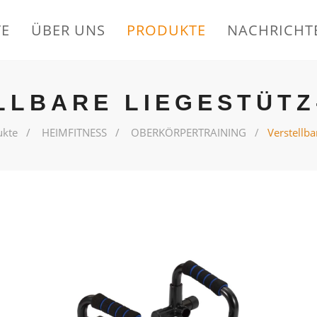
TE
ÜBER UNS
PRODUKTE
NACHRICHT
LLBARE LIEGESTÜTZ
ukte
HEIMFITNESS
OBERKÖRPERTRAINING
Verstellba