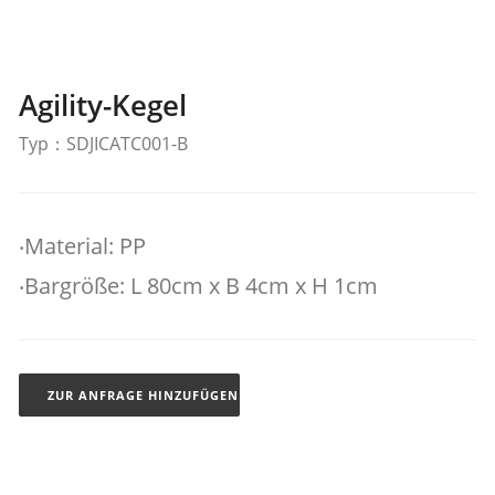
Agility-Kegel
Typ：SDJICATC001-B
‧Material: PP
‧Bargröße: L 80cm x B 4cm x H 1cm
ZUR ANFRAGE HINZUFÜGEN