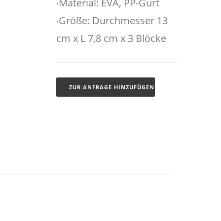
‧Material: EVA, PP-Gurt
‧Größe: Durchmesser 13
cm x L 7,8 cm x 3 Blöcke
ZUR ANFRAGE HINZUFÜGEN