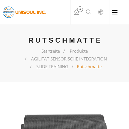
0
RUTSCHMATTE
Startseite
Produkte
AGILITÄT SENSORISCHE INTEGRATION
SLIDE TRAINING
Rutschmatte