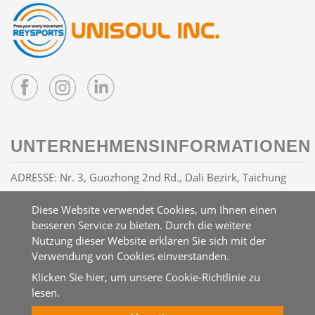
UNTERNEHMENSINFORMATIONEN
ADRESSE: Nr. 3, Guozhong 2nd Rd., Dali Bezirk, Taichung
Stadt 41263, Taiwan R.O.C
Diese Website verwendet Cookies, um Ihnen einen
E-MAIL:
info@reysports.com
besseren Service zu bieten. Durch die weitere
TEL:
+886-4-24068688
Nutzung dieser Website erklären Sie sich mit der
FAX: +886-4-24068626
Verwendung von Cookies einverstanden.
Klicken Sie hier, um unsere Cookie-Richtlinie zu
lesen.
Copyright © 2026 UNISOUL INC. All rights reserved.
Atteipo