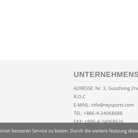
UNTERNEHMENS
ADRESSE: Nr. 3, Guozhong 2nd 
R.O.C
E-MAIL:
info@reysports.com
TEL:
+886-4-24068688
FAX: +886-4-24068626
nen besseren Service zu bieten. Durch die weitere Nutzung dieser