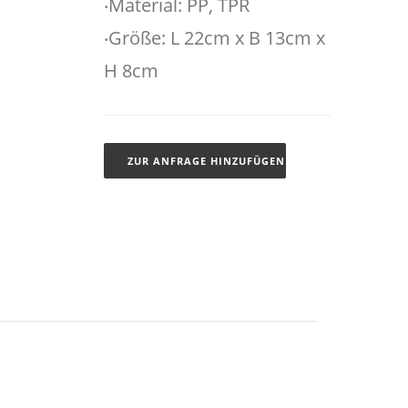
‧Material: PP, TPR
‧Größe: L 22cm x B 13cm x
H 8cm
ZUR ANFRAGE HINZUFÜGEN