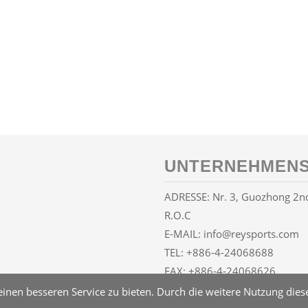
UNTERNEHMENS
ADRESSE: Nr. 3, Guozhong 2nd 
R.O.C
E-MAIL:
info@reysports.com
TEL:
+886-4-24068688
FAX: +886-4-24068626
nen besseren Service zu bieten. Durch die weitere Nutzung dieser