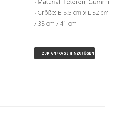
‧ Material: Tetoron, Gummi
‧ Größe: B 6,5 cm x L 32 cm
/ 38 cm / 41 cm
ZUR ANFRAGE HINZUFÜGEN