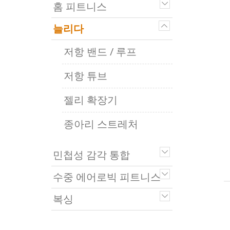
홈 피트니스
늘리다
저항 밴드 / 루프
저항 튜브
젤리 확장기
종아리 스트레처
민첩성 감각 통합
수중 에어로빅 피트니스
복싱