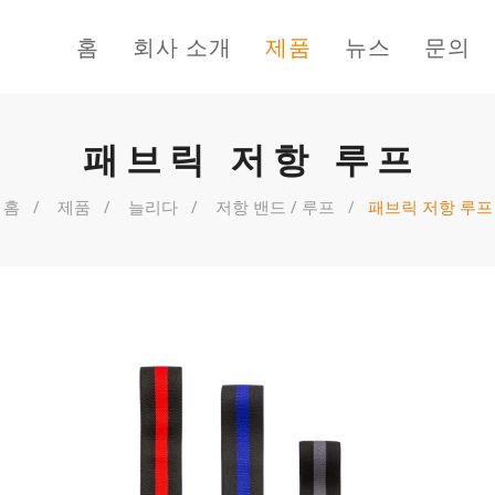
홈
회사 소개
제품
뉴스
문의
패브릭 저항 루프
홈
제품
늘리다
저항 밴드 / 루프
패브릭 저항 루프