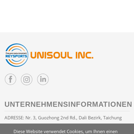
UNTERNEHMENSINFORMATIONEN
ADRESSE: Nr. 3, Guozhong 2nd Rd., Dali Bezirk, Taichung
Stadt 41263, Taiwan R.O.C
Diese Website verwendet Cookies, um Ihnen einen
E-MAIL:
info@reysports.com