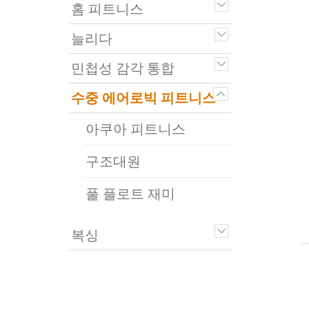
홈 피트니스
늘리다
민첩성 감각 통합
수중 에어로빅 피트니스
아쿠아 피트니스
구조대원
풀 플로트 재미
복싱