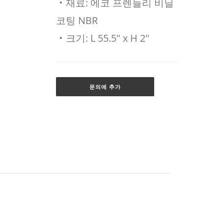
‧재료: 에코 프렌들리 비닐
코팅 NBR
‧크기: L 55.5" x H 2"
문의에 추가