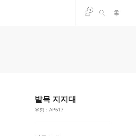
0
발목 지지대
유형：AP617