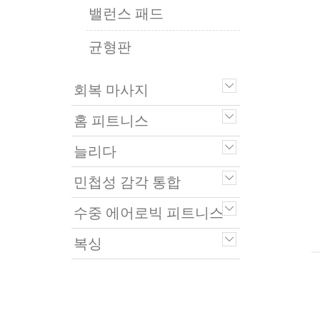
밸런스 패드
균형판
회복 마사지
홈 피트니스
늘리다
민첩성 감각 통합
수중 에어로빅 피트니스
복싱