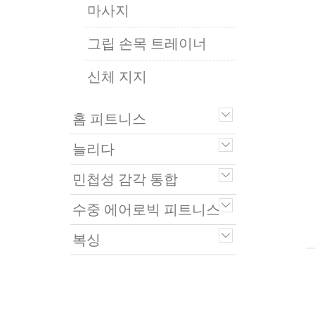
마사지
그립 손목 트레이너
신체 지지
홈 피트니스
늘리다
민첩성 감각 통합
수중 에어로빅 피트니스
복싱