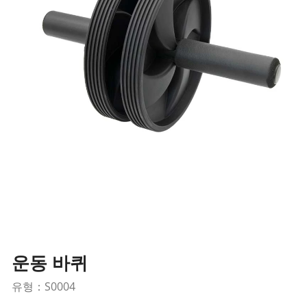
운동 바퀴
유형：S0004