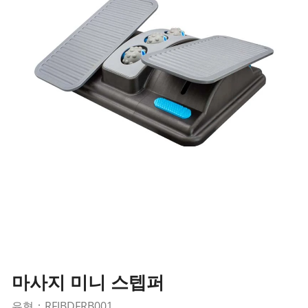
마사지 미니 스텝퍼
유형：RFJBDFRB001