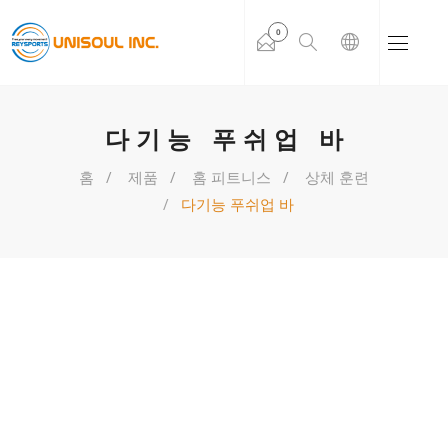
0
다기능 푸쉬업 바
홈
제품
홈 피트니스
상체 훈련
다기능 푸쉬업 바