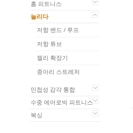
홈 피트니스
늘리다
저항 밴드 / 루프
저항 튜브
젤리 확장기
종아리 스트레처
민첩성 감각 통합
수중 에어로빅 피트니스
복싱