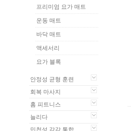
프리미엄 요가 매트
운동 매트
바닥 매트
액세서리
요가 블록
안정성 균형 훈련
회복 마사지
홈 피트니스
늘리다
민첩성 감각 통합