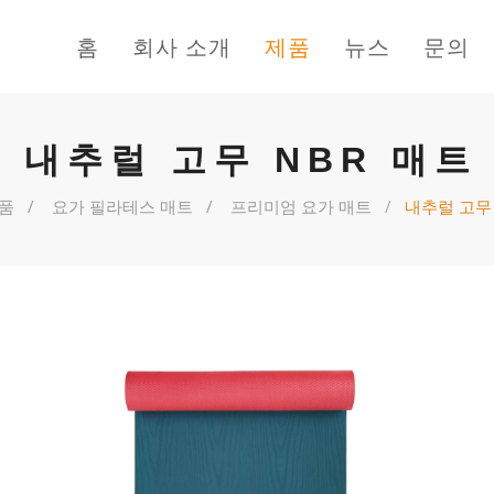
홈
회사 소개
제품
뉴스
문의
내추럴 고무 NBR 매트
품
요가 필라테스 매트
프리미엄 요가 매트
내추럴 고무 