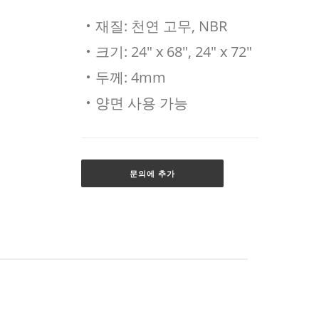
‧재질: 천연 고무, NBR
‧크기: 24" x 68", 24" x 72"
‧두께: 4mm
‧양면 사용 가능
문의에 추가